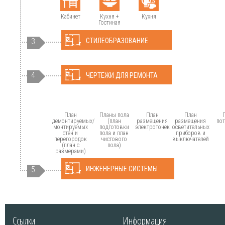
Кабинет
Кухня +
Кухня
Гостиная
3
СТИЛЕОБРАЗОВАНИЕ
4
ЧЕРТЕЖИ ДЛЯ РЕМОНТА
План
Планы пола
План
План
демонтируемых/
(план
размещения
размещения
по
монтируемых
подготовки
электроточек
осветительных
стен и
пола и план
приборов и
перегородок
чистового
выключателей
(план с
пола)
размерами)
5
ИНЖЕНЕРНЫЕ СИСТЕМЫ
Ссылки
Информация