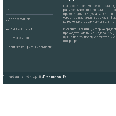
Наша организация предоставляет ди
FAQ
размера. Каждый специалист, котор
проходит длительную аккредитацию
берется за назначенные заказы. За
Для заказчиков
доверяетесь отобранным специалист
Для специалистов
Интернет-магазины, которые предос
проходят тщательную модерацию. Дл
нужно пройти простую регистрацию 
Для магазинов
интерьера.
Политика конфиденциальности
Разработано веб-студией
«Production IT»